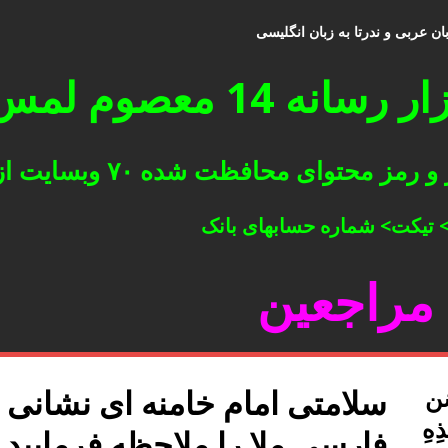
بان عربی و ندرتا به زبان انگلیسی
لمس یا کلیک فرمایید.
توای محافظت شده ۷۰ وبسایت از دفاتر ملا
 تیکت> شماره حسابهای بانک
 مراجعین
سَن
سلامتی امام خامنه ای نشانی وب
ِهِ
فارسی ملا را ملاحظه فرمایید