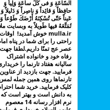
السّاعَةِ وَ فی كُلِّ ساعَةٍ وَلِیاً وَ
حافِظاً وَ قائِداً وَ ناصِراً وَ دَلیلاً وَ
عَیناً حَتّى تُسْكِنَهُ أَرْضَكَ طَوْعاً وَ
تُمَتِّعَهُ فیها طَویلاً به وبسایت ملا
mulla.ir خوش آمدید! اوقات
راحتی را برای شما در پناه اما
عصر عج تمنّا داریم.لطفا جهت
رفاه خود و خانواده اشتراک
سالیانه هفتاد تارنما را خریدار
فرمایید. جهت بازدید از عناوین
تارنماها روی همین جمله لمس 
کلیک فرمایید. خرید شما احترام
به دانش است
و بهتر است که
نرم افزار رسانه 14 معصوم
علیهم السلام خریداری فرمایید.