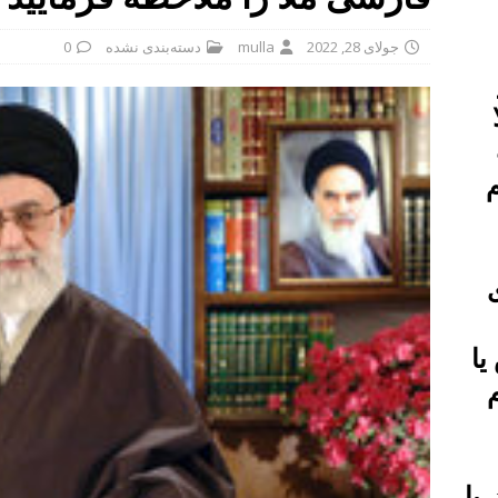
جولای 28, 2022
mulla
دسته‌بندی نشده
0
م
ی
یا
با