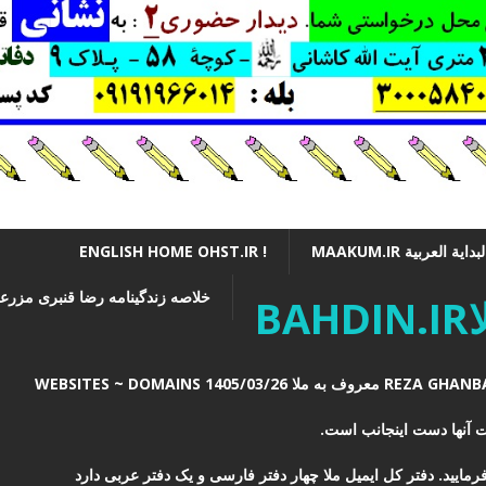
ة العربیة MAAKUM.IR
! ENGLISH HOME OHST.IR
خلاصه زندگینامه رضا قنبری مزرعه
B
یت آنها دست اینجانب است.