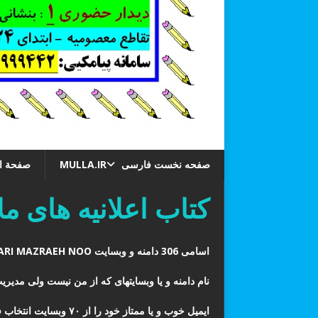
صفحه نخست فارسی MULLA.IR
صفحة البدای
کتاب اعلانیه های ملاAHDIN.IR
اسامی 306 دامنه و وبسایت REZA GHANBARI MAZRAEH NOO معروف به ملا WEBSITES ~ DOMAINS 1405/03/26
نام دامنه و یا وبسایتهای که از من نیست ولی مدیر
ایمیل خوب و یا ممتاز خود را از ۷۰ وبسایت انتخاب فرمایید. دفتر کل ایمیل ملا چهار دفتر فارسی و یک دفتر عربی دارد