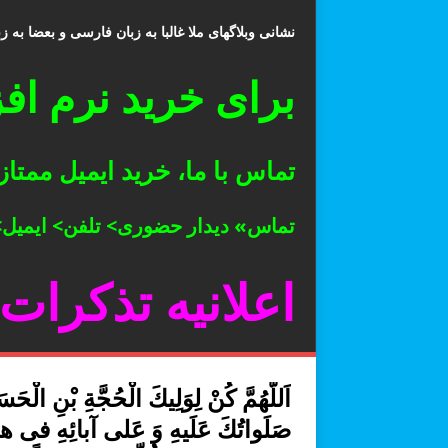
نشانی وبلاگهای ملا غالبا به زبان فارسی و بعضا به ز
برای خرید نرم افزار رسانه 14 معصوم 
تماس با ما، خرید ایمیل ممتاز و رمز مح
تماس» دیدار حضوری> تلفن> ایمیل>
اعلانیه تذکرات
اَللّهُمَّ كُنْ لِوَلِیكَ الْحُجَّةِ بْنِ الْحَ
صَلَواتُكَ عَلَیهِ وَ عَلى آبائِهِ فی هذ