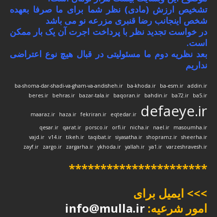
تشخیص ارزش (مادی) نظر شما برای ما صرفا بعهده
شخص اینجانب رضا قنبری مزرعه نو می باشد
در خواست تجدید نظر با پرداخت اجرت آن یک بار ممکن
است.
بعد نظریه دوم ما مسئولیتی در قبال هیچ نوع اعتراضی
نداریم
ba-shoma-dar-shadi-va-gham-va-andisheh.ir
ba-khoda.ir
ba-esm.ir
addin.ir
beres.ir
behras.ir
bazar-tala.ir
baqoran.ir
bahdin.ir
ba72.ir
ba5.ir
defaeye.ir
maaraz.ir
haza.ir
fekriran.ir
eqtedar.ir
qesar.ir
qarat.ir
porsco.ir
orfi.ir
nicha.ir
nael.ir
masoumha.ir
vajd.ir
v14.ir
tikeh.ir
taqibat.ir
siyasatha.ir
shopramz.ir
sheerha.ir
zayf.ir
zargo.ir
zargarha.ir
ykhoda.ir
yallah.ir
ya1.ir
varzeshravesh.ir
**********************
>>> ایمیل برای
امور شرعیه:
info@mulla.ir