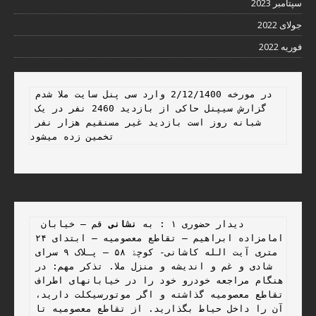
سپتامبر 2023
جولای 2022
فوریه 2022
در مورخه 2/12/1400 وارد سی پنل سایت ملا شدم 
گزارش سیپنل حاکی از بازدید 2460 نفر در یک 
شبانه روز است بازدید غیر مسنقیم هزار نفر 
تخمین زده میشود 
 دیدار حضوری ۱ : به 
نشانی
 قم – خیابان 
امامزاده ابراهیم – تقاطع معصومیه – ابتدای ۲۴ 
متری آیت الله کاشانی- کوچۀ ۵۸ – پـلاک ۹ سرای 
شادی و غم و اندیشه و منزل ملا. تذکر مهم: در 
هنگام مراجعه خودرو خود را در خیابانهای اطراف 
تقاطع معصومیه گذاشته و اگر موتورسیکلت دارید، 
آن را داخل حیاط بگذارید. از تقاطع معصومیه تا 