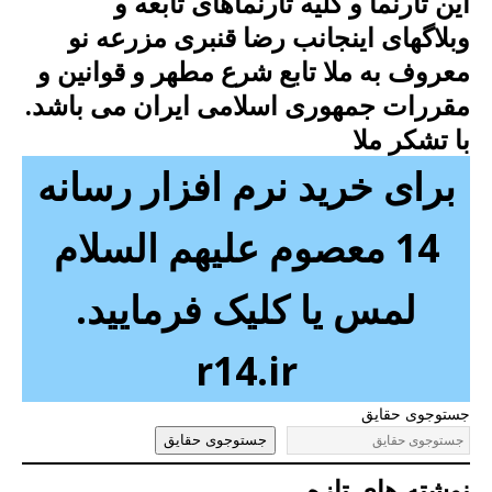
این تارنما و کلیه تارنماهای تابعه و
وبلاگهای اینجانب رضا قنبری مزرعه نو
معروف به ملا تابع شرع مطهر و قوانین و
مقررات جمهوری اسلامی ایران می باشد.
با تشکر ملا
برای خرید نرم افزار رسانه
14 معصوم علیهم السلام
لمس یا کلیک فرمایید.
r14.ir
جستوجوی حقایق
جستوجوی حقایق
نوشته های تازه