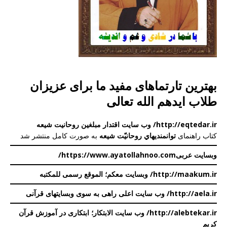
بهترین تارتماهای مفید ما برای عزیزان
طلاب ایدهم الله تعالی
http://eqtedar.ir/ وب سایت اقتدار مبلغین روحانیت شیعه
کتاب راهنمای
توانمندیهاي روحانیّت شيعه
به صورت کامل منتشر شد
وبسایت عربی
https://www.ayatollahnoo.com/
http://maakum.ir/ وبسایت معکم؛ الموقع رسمی للمکتبه
http://aela.ir/
وب سایت اعلی
راهی به سوی وبسایتهای قرآنی
http://alebtekar.ir/ وب سایت الابتکار؛ ابتکاری در آموزش قرآن
کریم