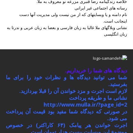
خلاصه زندگینامه رضا قنبری مزرعه نو معروف به ملا.
رسانه های اجتماعی غیر ایرانی
نام دامنه و یا وبسایتهای که از من نیست ولی مدیریت آنها دست
اینجانب است.
نشانی وبلاگهای ملا غالبا به زبان فارسی و بعضا به زبان عربی و ندرتا به
زبان انگلیسی
دیدگاه های شما را خریداریم.
شما می توانید دیدگاه ها و نظرات خود را برای ما
بفرستید.
لازم است اجرت و مزد خواندن آن را قبلا بپردازید.
نشانی ما و طریقه پرداخت
http://www.mulla.ir/?page_id=2
در صورتی که دیدگاه شما مفید بود قیمت آن پرداخت
می شود.
اجرت خواندن هر پیامک (۶۴ کاراکتر) در خصوص
موضوع این وبسایت بیست هزار تومان است.