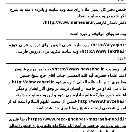
خمس دفتر کل ایمیل ملا دارای سه وب سایت و پانزده دامنه به شرح
ذکر شده در
وب سایت نامدار
.
دفتر نامدار فارسی
http://www.namedar.ir/
وب سایتهای موقوفه و غیره است
.
http://alyaqin.ir/
وب سایت عربی الیقین برای دروس عربی حوزه
http://www.fekrha.ir/
وب سایت فکرها برای دروس فارسی
حوزه
این وبسایت
http://www.howzeha.ir
/
تحت امر مرجع عالیقدر
اعلم علماء حضرت آیه الله العظمی جناب آقای حاج شیخ حسین
مظاهری ادام الله ظله العالی اداره میشود
http://almazaheri.ir
و
ما دامی که اوامر خاصه از ایشان نرسد بر وفق آثار ایشان و دیگر
اعاظم حوزه مبارکه علمیه اداره می شود و این وب سایت و دامنه
http://www.hovzeha.ir
خمس آل محمد علیهم السلام است که از
اموال شخصی اینجانب شیخ رضا قنبری جدا شده است.
https://www.reza-ghanbari-mazraeh-noo.id.ir رضا قنبری
مزرعه نو: نامه به حضرت آیت الله ملکا دام ظله درباره خمس اموالم
جهت ملاحظه نامه کلیک فرمایید