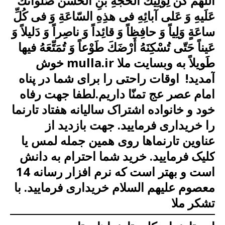
اَللّهُمَّ كُنْ لِوَلِیكَ الْحُجَّةِ بْنِ الْحَسَن صَلَواتُكَ
عَلَیهِ وَ عَلى آبائِهِ فی هذِهِ السّاعَةِ وَ فی كُلِّ
ساعَةٍ وَلِیاً وَ حافِظاً وَ قائِداً وَ ناصِراً وَ دَلیلاً وَ
عَیناً حَتّى تُسْكِنَهُ أَرْضَكَ طَوْعاً وَ تُمَتِّعَهُ فیها
طَویلاً به وبسایت ملا mulla.ir خوش
آمدید! اوقات راحتی را برای شما در پناه
امام عصر عج تمنّا داریم.لطفا جهت رفاه
خود و خانواده اشتراک سالیانه هفتاد تارنما
را خریداری فرمایید. جهت بازدید از
عناوین تارنماها روی همین جمله لمس یا
کلیک فرمایید. خرید شما احترام به دانش
است
و بهتر است که
نرم افزار رسانه 14
معصوم علیهم السلام خریداری فرمایید.
با
تشکر ملا