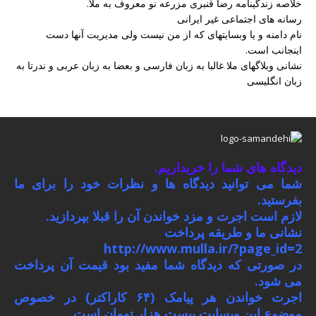
خلاصه زندگینامه رضا قنبری مزرعه نو معروف به ملا.
رسانه های اجتماعی غیر ایرانی
نام دامنه و یا وبسایتهای که از من نیست ولی مدیریت آنها دست
اینجانب است.
نشانی وبلاگهای ملا غالبا به زبان فارسی و بعضا به زبان عربی و ندرتا به
زبان انگلیسی
دیدگاه های شما را خریداریم.
شما می توانید دیدگاه ها و نظرات خود را برای ما
بفرستید.
لازم است اجرت و مزد خواندن آن را قبلا بپردازید.
نشانی ما و طریقه پرداخت
http://www.mulla.ir/?page_id=2
در صورتی که دیدگاه شما مفید بود قیمت آن پرداخت
می شود.
اجرت خواندن هر پیامک (۶۴ کاراکتر) در خصوص
موضوع این وبسایت بیست هزار تومان است.