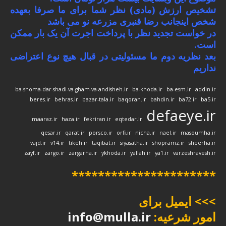
تشخیص ارزش (مادی) نظر شما برای ما صرفا بعهده
شخص اینجانب رضا قنبری مزرعه نو می باشد
در خواست تجدید نظر با پرداخت اجرت آن یک بار ممکن
است.
بعد نظریه دوم ما مسئولیتی در قبال هیچ نوع اعتراضی
نداریم
ba-shoma-dar-shadi-va-gham-va-andisheh.ir
ba-khoda.ir
ba-esm.ir
addin.ir
beres.ir
behras.ir
bazar-tala.ir
baqoran.ir
bahdin.ir
ba72.ir
ba5.ir
defaeye.ir
maaraz.ir
haza.ir
fekriran.ir
eqtedar.ir
qesar.ir
qarat.ir
porsco.ir
orfi.ir
nicha.ir
nael.ir
masoumha.ir
vajd.ir
v14.ir
tikeh.ir
taqibat.ir
siyasatha.ir
shopramz.ir
sheerha.ir
zayf.ir
zargo.ir
zargarha.ir
ykhoda.ir
yallah.ir
ya1.ir
varzeshravesh.ir
**********************
>>> ایمیل برای
امور شرعیه:
info@mulla.ir