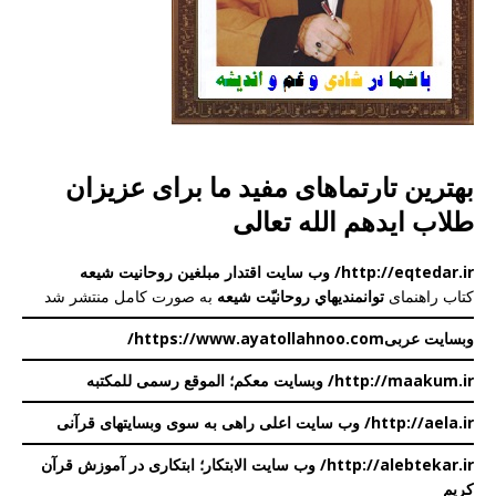
بهترین تارتماهای مفید ما برای عزیزان
طلاب ایدهم الله تعالی
http://eqtedar.ir/ وب سایت اقتدار مبلغین روحانیت شیعه
کتاب راهنمای
توانمندیهاي روحانیّت شيعه
به صورت کامل منتشر شد
وبسایت عربی
https://www.ayatollahnoo.com/
http://maakum.ir/ وبسایت معکم؛ الموقع رسمی للمکتبه
http://aela.ir/
وب سایت اعلی
راهی به سوی وبسایتهای قرآنی
http://alebtekar.ir/ وب سایت الابتکار؛ ابتکاری در آموزش قرآن
کریم