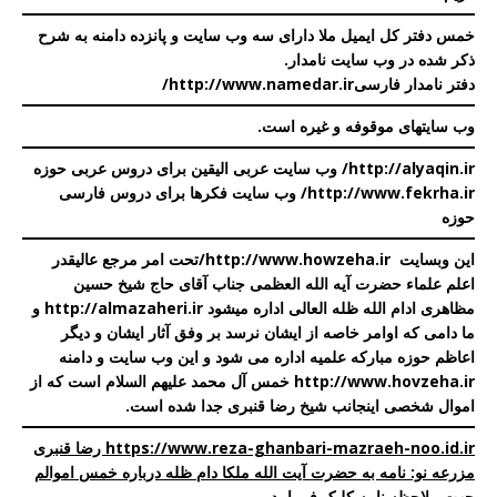
خمس دفتر کل ایمیل ملا دارای سه وب سایت و پانزده دامنه به شرح
ذکر شده در
وب سایت نامدار
.
دفتر نامدار فارسی
http://www.namedar.ir/
وب سایتهای موقوفه و غیره است
.
http://alyaqin.ir/
وب سایت عربی الیقین برای دروس عربی حوزه
http://www.fekrha.ir/
وب سایت فکرها برای دروس فارسی
حوزه
این وبسایت
http://www.howzeha.ir
/
تحت امر مرجع عالیقدر
اعلم علماء حضرت آیه الله العظمی جناب آقای حاج شیخ حسین
مظاهری ادام الله ظله العالی اداره میشود
http://almazaheri.ir
و
ما دامی که اوامر خاصه از ایشان نرسد بر وفق آثار ایشان و دیگر
اعاظم حوزه مبارکه علمیه اداره می شود و این وب سایت و دامنه
http://www.hovzeha.ir
خمس آل محمد علیهم السلام است که از
اموال شخصی اینجانب شیخ رضا قنبری جدا شده است.
https://www.reza-ghanbari-mazraeh-noo.id.ir رضا قنبری
مزرعه نو: نامه به حضرت آیت الله ملکا دام ظله درباره خمس اموالم
جهت ملاحظه نامه کلیک فرمایید