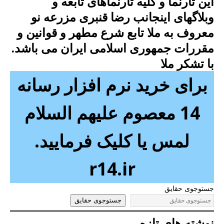
این تارنما و کلیه تارنماهای تابعه و
وبلاگهای اینجانب رضا قنبری مزرعه نو
معروف به ملا تابع شرع مطهر و قوانین و
مقررات جمهوری اسلامی ایران می باشد.
با تشکر ملا
برای خرید نرم افزار رسانه
14 معصوم علیهم السلام
لمس یا کلیک فرمایید.
r14.ir
جستوجوی حقایق
جستوجوی حقایق
نوشته های تازه