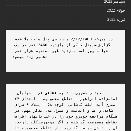
سپتامبر 2023
جولای 2022
فوریه 2022
در مورخه 2/12/1400 وارد سی پنل سایت ملا شدم 
گزارش سیپنل حاکی از بازدید 2460 نفر در یک 
شبانه روز است بازدید غیر مسنقیم هزار نفر 
تخمین زده میشود 
 دیدار حضوری ۱ : به 
نشانی
 قم – خیابان 
امامزاده ابراهیم – تقاطع معصومیه – ابتدای ۲۴ 
متری آیت الله کاشانی- کوچۀ ۵۸ – پـلاک ۹ سرای 
شادی و غم و اندیشه و منزل ملا. تذکر مهم: در 
هنگام مراجعه خودرو خود را در خیابانهای اطراف 
تقاطع معصومیه گذاشته و اگر موتورسیکلت دارید، 
آن را داخل حیاط بگذارید. از تقاطع معصومیه تا 