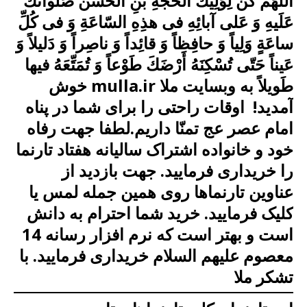
اَللّهُمَّ كُنْ لِوَلِیكَ الْحُجَّةِ بْنِ الْحَسَن صَلَواتُكَ
عَلَیهِ وَ عَلى آبائِهِ فی هذِهِ السّاعَةِ وَ فی كُلِّ
ساعَةٍ وَلِیاً وَ حافِظاً وَ قائِداً وَ ناصِراً وَ دَلیلاً وَ
عَیناً حَتّى تُسْكِنَهُ أَرْضَكَ طَوْعاً وَ تُمَتِّعَهُ فیها
طَویلاً به وبسایت ملا mulla.ir خوش
آمدید! اوقات راحتی را برای شما در پناه
امام عصر عج تمنّا داریم.لطفا جهت رفاه
خود و خانواده اشتراک سالیانه هفتاد تارنما
را خریداری فرمایید. جهت بازدید از
عناوین تارنماها روی همین جمله لمس یا
کلیک فرمایید. خرید شما احترام به دانش
است
و بهتر است که
نرم افزار رسانه 14
معصوم علیهم السلام خریداری فرمایید.
با
تشکر ملا