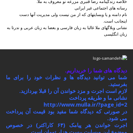
خلاصه زندگینامه رضا قنبری مزرعه نو معروف به ملا.
رسانه های اجتماعی غیر ایرانی
نام دامنه و یا وبسایتهای که از من نیست ولی مدیریت آنها دست
اینجانب است.
نشانی وبلاگهای ملا غالبا به زبان فارسی و بعضا به زبان عربی و ندرتا به
زبان انگلیسی
دیدگاه های شما را خریداریم.
شما می توانید دیدگاه ها و نظرات خود را برای ما
بفرستید.
لازم است اجرت و مزد خواندن آن را قبلا بپردازید.
نشانی ما و طریقه پرداخت
http://www.mulla.ir/?page_id=2
در صورتی که دیدگاه شما مفید بود قیمت آن پرداخت
می شود.
اجرت خواندن هر پیامک (۶۴ کاراکتر) در خصوص
موضوع این وبسایت بیست هزار تومان است.