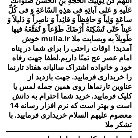
اَللّهُمَّ كُنْ لِوَلِیكَ الْحُجَّةِ بْنِ الْحَسَن صَلَواتُكَ
عَلَیهِ وَ عَلى آبائِهِ فی هذِهِ السّاعَةِ وَ فی كُلِّ
ساعَةٍ وَلِیاً وَ حافِظاً وَ قائِداً وَ ناصِراً وَ دَلیلاً وَ
عَیناً حَتّى تُسْكِنَهُ أَرْضَكَ طَوْعاً وَ تُمَتِّعَهُ فیها
طَویلاً به وبسایت ملا mulla.ir خوش
آمدید! اوقات راحتی را برای شما در پناه
امام عصر عج تمنّا داریم.لطفا جهت رفاه
خود و خانواده اشتراک سالیانه هفتاد تارنما
را خریداری فرمایید. جهت بازدید از
عناوین تارنماها روی همین جمله لمس یا
کلیک فرمایید. خرید شما احترام به دانش
است
و بهتر است که
نرم افزار رسانه 14
معصوم علیهم السلام خریداری فرمایید.
با
تشکر ملا