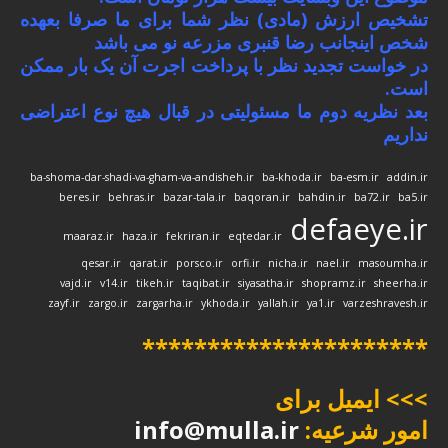
تشخیص ارزش (مادی) نظر شما برای ما صرفا بعهده
شخص اینجانب رضا قنبری مزرعه نو می باشد
در خواست تجدید نظر با پرداخت اجرت آن یک بار ممکن
است.
بعد نظریه دوم ما مسئولیتی در قبال هیچ نوع اعتراضی
نداریم
ba-shoma-dar-shadi-va-gham-va-andisheh.ir
ba-khoda.ir
ba-esm.ir
addin.ir
beres.ir
behras.ir
bazar-tala.ir
baqoran.ir
bahdin.ir
ba72.ir
ba5.ir
defaeye.ir
maaraz.ir
haza.ir
fekriran.ir
eqtedar.ir
qesar.ir
qarat.ir
porsco.ir
orfi.ir
nicha.ir
nael.ir
masoumha.ir
vajd.ir
v14.ir
tikeh.ir
taqibat.ir
siyasatha.ir
shopramz.ir
sheerha.ir
zayf.ir
zargo.ir
zargarha.ir
ykhoda.ir
yallah.ir
ya1.ir
varzeshravesh.ir
**********************
>>> ایمیل برای
امور شرعیه:
info@mulla.ir