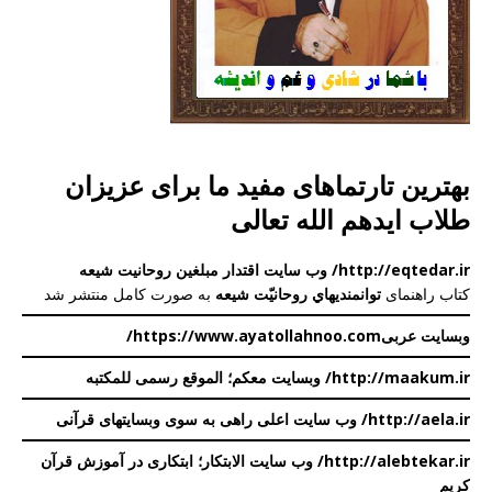
بهترین تارتماهای مفید ما برای عزیزان
طلاب ایدهم الله تعالی
http://eqtedar.ir/ وب سایت اقتدار مبلغین روحانیت شیعه
کتاب راهنمای
توانمندیهاي روحانیّت شيعه
به صورت کامل منتشر شد
وبسایت عربی
https://www.ayatollahnoo.com/
http://maakum.ir/ وبسایت معکم؛ الموقع رسمی للمکتبه
http://aela.ir/
وب سایت اعلی
راهی به سوی وبسایتهای قرآنی
http://alebtekar.ir/ وب سایت الابتکار؛ ابتکاری در آموزش قرآن
کریم