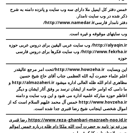
خمس دفتر کل ایمیل ملا دارای سه وب سایت و پانزده دامنه به شرح
ذکر شده در
وب سایت نامدار
.
دفتر نامدار فارسی
http://www.namedar.ir/
وب سایتهای موقوفه و غیره است
.
http://alyaqin.ir/
وب سایت عربی الیقین برای دروس عربی حوزه
http://www.fekrha.ir/
وب سایت فکرها برای دروس فارسی
حوزه
این وبسایت
http://www.howzeha.ir
/
تحت امر مرجع عالیقدر
اعلم علماء حضرت آیه الله العظمی جناب آقای حاج شیخ حسین
مظاهری ادام الله ظله العالی اداره میشود
http://almazaheri.ir
و
ما دامی که اوامر خاصه از ایشان نرسد بر وفق آثار ایشان و دیگر
اعاظم حوزه مبارکه علمیه اداره می شود و این وب سایت و دامنه
http://www.hovzeha.ir
خمس آل محمد علیهم السلام است که از
اموال شخصی اینجانب شیخ رضا قنبری جدا شده است.
https://www.reza-ghanbari-mazraeh-noo.id.ir رضا قنبری
مزرعه نو: نامه به حضرت آیت الله ملکا دام ظله درباره خمس اموالم
جهت ملاحظه نامه کلیک فرمایید