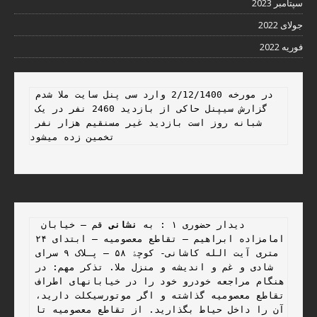
سپتامبر 2023
جولای 2022
فوریه 2022
در مورخه 2/12/1400 وارد سی پنل سایت ملا شدم 
گزارش سیپنل حاکی از بازدید 2460 نفر در یک 
شبانه روز است بازدید غیر مسنقیم هزار نفر 
تخمین زده میشود 
 دیدار حضوری ۱ : به 
نشانی
 قم – خیابان 
امامزاده ابراهیم – تقاطع معصومیه – ابتدای ۲۴ 
متری آیت الله کاشانی- کوچۀ ۵۸ – پـلاک ۹ سرای 
شادی و غم و اندیشه و منزل ملا. تذکر مهم: در 
هنگام مراجعه خودرو خود را در خیابانهای اطراف 
تقاطع معصومیه گذاشته و اگر موتورسیکلت دارید، 
آن را داخل حیاط بگذارید. از تقاطع معصومیه تا 