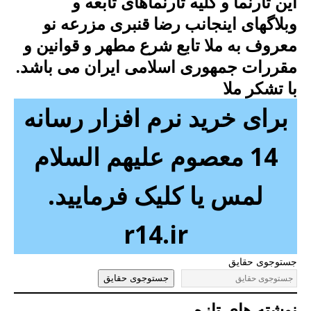
این تارنما و کلیه تارنماهای تابعه و
وبلاگهای اینجانب رضا قنبری مزرعه نو
معروف به ملا تابع شرع مطهر و قوانین و
مقررات جمهوری اسلامی ایران می باشد.
با تشکر ملا
برای خرید نرم افزار رسانه
14 معصوم علیهم السلام
لمس یا کلیک فرمایید.
r14.ir
جستوجوی حقایق
جستوجوی حقایق
نوشته های تازه