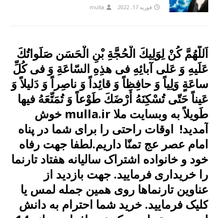
فوریه 17, 2022
mulla
اَللّهُمَّ كُنْ لِوَلِیكَ الْحُجَّةِ بْنِ الْحَسَن صَلَواتُكَ
عَلَیهِ وَ عَلى آبائِهِ فی هذِهِ السّاعَةِ وَ فی كُلِّ
ساعَةٍ وَلِیاً وَ حافِظاً وَ قائِداً وَ ناصِراً وَ دَلیلاً وَ
عَیناً حَتّى تُسْكِنَهُ أَرْضَكَ طَوْعاً وَ تُمَتِّعَهُ فیها
طَویلاً به وبسایت ملا mulla.ir خوش
آمدید! اوقات راحتی را برای شما در پناه
امام عصر عج تمنّا داریم.لطفا جهت رفاه
خود و خانواده اشتراک سالیانه هفتاد تارنما
را خریداری فرمایید. جهت بازدید از
عناوین تارنماها روی همین جمله لمس یا
کلیک فرمایید. خرید شما احترام به دانش