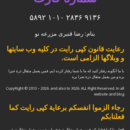
۹۱۳۶ ۲۸۳۶ ۱۰۱۰ ۵۸۹۲
بنام: رضا قنبری مزرعه نو
رعایت قانون کپی رایت در کلیه وب سایتها
و وبلاگها الزامی است.
با ما آنگونه رفتار کنید که ما با شما رفتار کرده ایم. فمن یعمل مثقال ذرة خیرا
یره و من یعمل مثقال ذرة شرا یره
CopyRight © 2013 – 2026 .and also to 3026. ALL Right Reserved. In all
website and blog
رجاء الزموا انفسکم برعایة کپی رایت کما
فعلنابکم
افعل بنا کما فعلنا بکم فمن یعمل مثقال ذرة خیرا یره و من یعمل مثقال ذرة