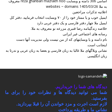
اسامی 306 دامنه و وبسایت reza ghanbari mazraeh noo معروف
به ملا websites ~ domains 1405/03/26
اعلانیه تذکرات مراجعین
ایمیل خوب و یا ممتاز خود را از ۷۰ وبسایت انتخاب فرمایید. دفتر کل
ایمیل ملا چهار دفتر فارسی و یک دفتر عربی دارد
خلاصه زندگینامه رضا قنبری مزرعه نو معروف به ملا.
رسانه های اجتماعی غیر ایرانی
نام دامنه و یا وبسایتهای که از من نیست ولی مدیریت آنها دست
اینجانب است.
نشانی وبلاگهای ملا غالبا به زبان فارسی و بعضا به زبان عربی و ندرتا به
زبان انگلیسی
دیدگاه های شما را خریداریم.
شما می توانید دیدگاه ها و نظرات خود را برای ما
بفرستید.
لازم است اجرت و مزد خواندن آن را قبلا بپردازید.
نشانی ما و طریقه پرداخت