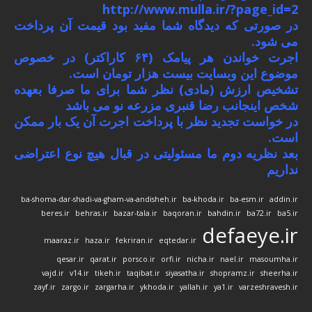
http://www.mulla.ir/?page_id=2
در صورتی که دیدگاه شما مفید بود قیمت آن پرداخت
می شود.
اجرت خواندن هر پیامک (۶۴ کاراکتر) در خصوص
موضوع این وبسایت بیست هزار تومان است.
تشخیص ارزش (مادی) نظر شما برای ما صرفا بعهده
شخص اینجانب رضا قنبری مزرعه نو می باشد
در خواست تجدید نظر با پرداخت اجرت آن یک بار ممکن
است.
بعد نظریه دوم ما مسئولیتی در قبال هیچ نوع اعتراضی
نداریم
ba-shoma-dar-shadi-va-gham-va-andisheh.ir
ba-khoda.ir
ba-esm.ir
addin.ir
beres.ir
behras.ir
bazar-tala.ir
baqoran.ir
bahdin.ir
ba72.ir
ba5.ir
defaeye.ir
maaraz.ir
haza.ir
fekriran.ir
eqtedar.ir
qesar.ir
qarat.ir
porsco.ir
orfi.ir
nicha.ir
nael.ir
masoumha.ir
vajd.ir
v14.ir
tikeh.ir
taqibat.ir
siyasatha.ir
shopramz.ir
sheerha.ir
zayf.ir
zargo.ir
zargarha.ir
ykhoda.ir
yallah.ir
ya1.ir
varzeshravesh.ir