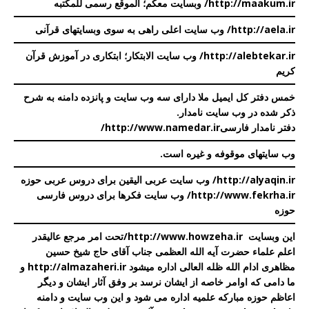
http://maakum.ir/ وبسایت معکم؛ الموقع رسمی للمکتبه
http://aela.ir/
وب سایت اعلی
راهی به سوی وبسایتهای قرآنی
http://alebtekar.ir/ وب سایت الابتکار؛ ابتکاری در آموزش قرآن
کریم
خمس دفتر کل ایمیل ملا دارای سه وب سایت و پانزده دامنه به شرح
ذکر شده در
وب سایت نامدار
.
دفتر نامدار فارسی
http://www.namedar.ir/
وب سایتهای موقوفه و غیره است
.
http://alyaqin.ir/
وب سایت عربی الیقین برای دروس عربی حوزه
http://www.fekrha.ir/
وب سایت فکرها برای دروس فارسی
حوزه
این وبسایت
http://www.howzeha.ir
/
تحت امر مرجع عالیقدر
اعلم علماء حضرت آیه الله العظمی جناب آقای حاج شیخ حسین
مظاهری ادام الله ظله العالی اداره میشود
http://almazaheri.ir
و
ما دامی که اوامر خاصه از ایشان نرسد بر وفق آثار ایشان و دیگر
اعاظم حوزه مبارکه علمیه اداره می شود و این وب سایت و دامنه