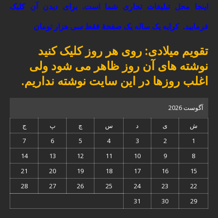
اینجا محل تبلیغات تجاری شما است. برای دیدن آن کلیک
فرمایید.
کرایه یک ساله یک صفحۀ فقط سی هزار تومان
تقویم میلادی: روی هر روز کلیک کنید
نوشته های آن روز ظاهر می شود ولی
اغلب روزها در این سایت نوشته نداریم.
آگوست 2026
ش
ی
د
س
چ
پ
ج
7
6
5
4
3
2
1
14
13
12
11
10
9
8
21
20
19
18
17
16
15
28
27
26
25
24
23
22
31
30
29