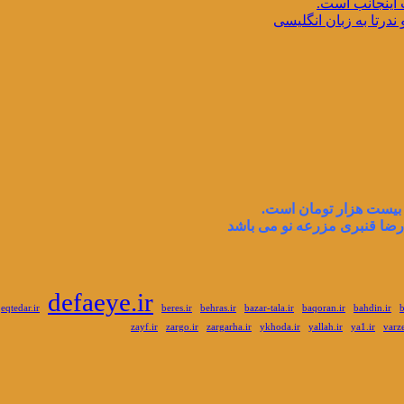
 اینجانب است.
ندرتا به زبان انگلیسی
ضا قنبری مزرعه نو می باشد
defaeye.ir
eqtedar.ir
beres.ir
behras.ir
bazar-tala.ir
baqoran.ir
bahdin.ir
b
zayf.ir
zargo.ir
zargarha.ir
ykhoda.ir
yallah.ir
ya1.ir
varz