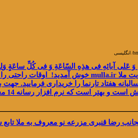
َیهِ وَ عَلى آبائِهِ فی هذِهِ السّاعَةِ وَ فی كُلِّ ساعَةٍ وَلِیاً
تُسْكِنَهُ أَرْضَكَ طَوْعاً وَ تُمَتِّعَهُ فیها طَویلاً به وبسایت
یانه هفتاد تارنما را خریداری فرمایید. جهت ب
دانش است
و بهتر است که
نرم افزار رسانه 14 معصوم علیهم السلام خریداری فرمایید.
ی اینجانب رضا قنبری مزرعه نو معروف به ملا ت