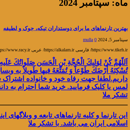
ماه:
سپتامبر 2024
بهترین تارنماهای ما برای دوستداران تیکه، جوک و لطیفه
سپتامبر 5, 2024
0
mulla
https://www.tikeh.ir/ فارسی https://alkalam.ir/ عربی https://www.racy.ir/ انگلیسی
اَللّهُمَّ كُنْ لِوَلِیكَ الْحُجَّةِ بْنِ الْحَسَن صَلَواتُكَ عَل
داریم.لطفا جهت رفاه خود و خانواده اشتراک سال
لمس یا کلیک فرمایید. خرید شما احترام به 
تشکر ملا
این تارنما و کلیه تارنماهای تابعه و وبلاگها
اسلامی ایران می باشد. با تشکر ملا