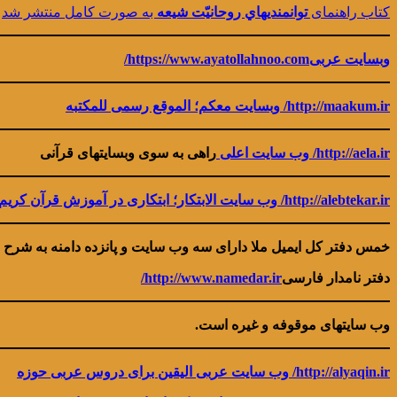
کتاب راهنمای
توانمندیهاي روحانیّت شيعه
به صورت کامل منتشر شد
وبسایت عربی
https://www.ayatollahnoo.com/
http://maakum.ir/ وبسایت معکم؛ الموقع رسمی للمکتبه
http://aela.ir/
وب سایت اعلی
راهی به سوی وبسایتهای قرآنی
http://alebtekar.ir/ وب سایت الابتکار؛ ابتکاری در آموزش قرآن کریم
خمس دفتر کل ایمیل ملا دارای سه وب سایت و پانزده دامنه به شرح 
دفتر نامدار فارسی
http://www.namedar.ir/
وب سایتهای موقوفه و غیره است
.
http://alyaqin.ir/
وب سایت عربی الیقین برای دروس عربی حوزه