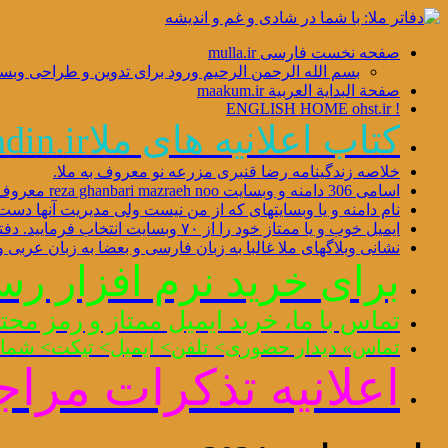
صفحه نخست فارسی mulla.ir
بسم الله الرحمن الرحیم ورود برای تدوین و طراحی وبسایت 55546
صفحة البدایة العربیة maakum.ir
! ENGLISH HOME ohst.ir
کتاب اعلانیه های ملاbahdin.ir
خلاصه زندگینامه رضا قنبری مزرعه نو معروف به ملا.
اسامی 306 دامنه و وبسایت reza ghanbari mazraeh noo معروف به ملا websites ~ domains 1405/03/26
نام دامنه و یا وبسایتهای که از من نیست ولی مدیریت آنها دست
ایمیل خوب و یا ممتاز خود را از ۷۰ وبسایت انتخاب فرمایید. دفتر کل ایمیل ملا چهار دفتر فارسی و یک دفتر عربی دارد
نشانی وبلاگهای ملا غالبا به زبان فارسی و بعضا به زبان عربی و 
برای خرید نرم افزار رسانه 14 معصوم لمس یا کلیک 
تماس با ما، خرید ایمیل ممتاز و رمز محتوای محافظت شد
تماس» دیدار حضوری> تلفن> ایمیل> تیکت> شمار
اعلانیه تذکرات مراج