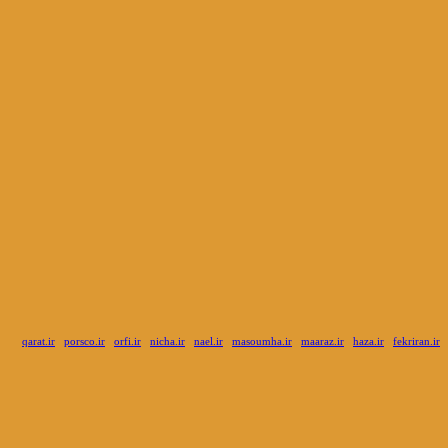
qarat.ir
porsco.ir
orfi.ir
nicha.ir
nael.ir
masoumha.ir
maaraz.ir
haza.ir
fekriran.ir