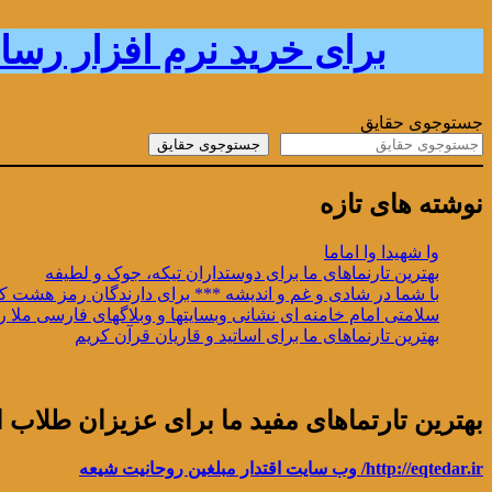
برای خرید نرم افزار رسانه 14 معصوم علیهم السلام لمس یا کلیک فرمایید.
جستوجوی حقایق
جستوجوی حقایق
نوشته های تازه
وا شهیدا وا اماما
بهترین تارنماهای ما برای دوستداران تیکه، جوک و لطیفه
با شما در شادی و غم و اندیشه *** برای دارندگان رمز هشت کت
سلامتی امام خامنه ای نشانی وبسایتها و وبلاگهای فارسی ملا ر
بهترین تارنماهای ما برای اساتید و قاریان قرآن کریم
بهترین تارتماهای مفید ما برای عزیزان طلاب ای
http://eqtedar.ir/ وب سایت اقتدار مبلغین روحانیت شیعه