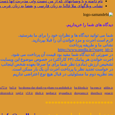
نام دامنه و یا وبسایتهای که از من نیست ولی مدیریت آنها دست
نشانی وبلاگهای ملا غالبا به زبان فارسی و بعضا به زبان عربی و 
دیدگاه های شما را خریداریم.
شما می توانید دیدگاه ها و نظرات خود را برای ما بفرستید.
لازم است اجرت و مزد خواندن آن را قبلا بپردازید.
نشانی ما و طریقه پرداخت
http://www.mulla.ir/?page_id=2
در صورتی که دیدگاه شما مفید بود قیمت آن پرداخت می شود.
اجرت خواندن هر پیامک (۶۴ کاراکتر) در خصوص موضوع این وبسایت بیست هزار تومان است.
تشخیص ارزش (مادی) نظر شما برای ما صرفا بعهده شخص اینجانب ر
در خواست تجدید نظر با پرداخت اجرت آن یک بار ممکن است.
بعد نظریه دوم ما مسئولیتی در قبال هیچ نوع اعتراضی نداریم
a72.ir
ba5.ir
ba-shoma-dar-shadi-va-gham-va-andisheh.ir
ba-khoda.ir
ba-esm.ir
addin.ir
eshravesh.ir
vajd.ir
v14.ir
tikeh.ir
taqibat.ir
siyasatha.ir
shopramz.ir
sheerha.ir
qesar.ir
**********************