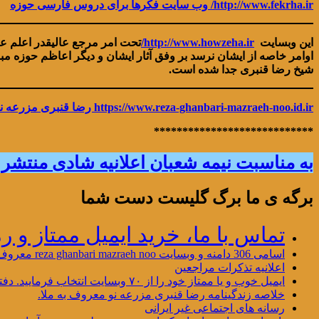
http://www.fekrha.ir/
وب سایت فکرها برای دروس فارسی حوزه
این وبسایت
http://www.howzeha.ir
/
تحت امر مرجع عالیقدر اعلم عل
اوامر خاصه از ایشان نرسد بر وفق آثار ایشان و دیگر اعاظم حوزه مب
شیخ رضا قنبری جدا شده است.
https://www.reza-ghanbari-mazraeh-noo.id.ir رضا قنبری مزرعه نو: نامه به حضرت آیت الله ملکا دام ظله درباره خمس اموالم جهت ملاحظه نامه کلیک فرمایید
****************************
به مناسبت نیمه شعبان اعلانیه شادی منتشر 
برگه ی ما برگ گلیست دست شما
تماس با ما، خرید ایمیل ممتاز و رمز محتوای 
اسامی 306 دامنه و وبسایت reza ghanbari mazraeh noo معروف به ملا websites ~ domains 1405/03/26
اعلانیه تذکرات مراجعین
ایمیل خوب و یا ممتاز خود را از ۷۰ وبسایت انتخاب فرمایید. دفتر کل ایمیل ملا چهار دفتر فارسی و یک دفتر عربی دارد
خلاصه زندگینامه رضا قنبری مزرعه نو معروف به ملا.
رسانه های اجتماعی غیر ایرانی