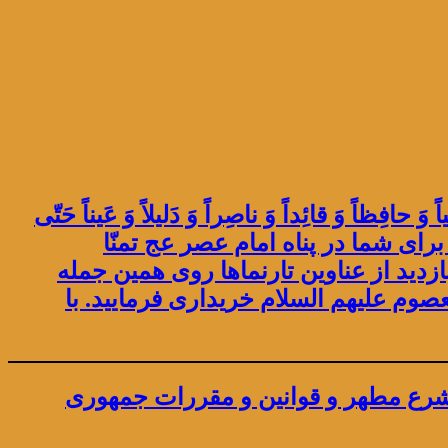
 وَ حافِظاً وَ قائِداً وَ ناصِراً وَ دَلیلاً وَ عَیناً حَتّى
 ملا mulla.ir خوش آمدید! اوقات راحتی را برای شما در پناه امام عصر عج تمنّا
ازدید از عناوین تارنماها روی همین جمله
با
ابع شرع مطهر و قوانین و مقررات جمهوری