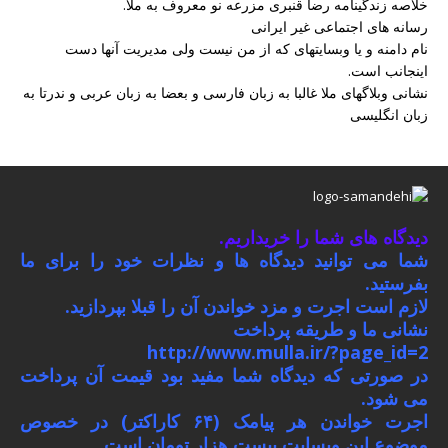
خلاصه زندگینامه رضا قنبری مزرعه نو معروف به ملا.
رسانه های اجتماعی غیر ایرانی
نام دامنه و یا وبسایتهای که از من نیست ولی مدیریت آنها دست
اینجانب است.
نشانی وبلاگهای ملا غالبا به زبان فارسی و بعضا به زبان عربی و ندرتا به
زبان انگلیسی
دیدگاه های شما را خریداریم.
شما می توانید دیدگاه ها و نظرات خود را برای ما
بفرستید.
لازم است اجرت و مزد خواندن آن را قبلا بپردازید.
نشانی ما و طریقه پرداخت
http://www.mulla.ir/?page_id=2
در صورتی که دیدگاه شما مفید بود قیمت آن پرداخت
می شود.
اجرت خواندن هر پیامک (۶۴ کاراکتر) در خصوص
موضوع این وبسایت بیست هزار تومان است.