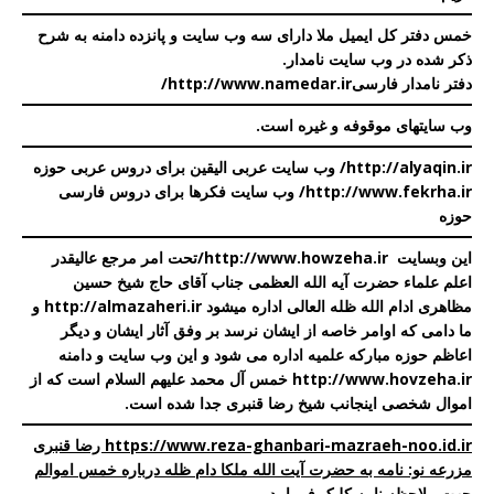
خمس دفتر کل ایمیل ملا دارای سه وب سایت و پانزده دامنه به شرح
ذکر شده در
وب سایت نامدار
.
دفتر نامدار فارسی
http://www.namedar.ir/
وب سایتهای موقوفه و غیره است
.
http://alyaqin.ir/
وب سایت عربی الیقین برای دروس عربی حوزه
http://www.fekrha.ir/
وب سایت فکرها برای دروس فارسی
حوزه
این وبسایت
http://www.howzeha.ir
/
تحت امر مرجع عالیقدر
اعلم علماء حضرت آیه الله العظمی جناب آقای حاج شیخ حسین
مظاهری ادام الله ظله العالی اداره میشود
http://almazaheri.ir
و
ما دامی که اوامر خاصه از ایشان نرسد بر وفق آثار ایشان و دیگر
اعاظم حوزه مبارکه علمیه اداره می شود و این وب سایت و دامنه
http://www.hovzeha.ir
خمس آل محمد علیهم السلام است که از
اموال شخصی اینجانب شیخ رضا قنبری جدا شده است.
https://www.reza-ghanbari-mazraeh-noo.id.ir رضا قنبری
مزرعه نو: نامه به حضرت آیت الله ملکا دام ظله درباره خمس اموالم
جهت ملاحظه نامه کلیک فرمایید