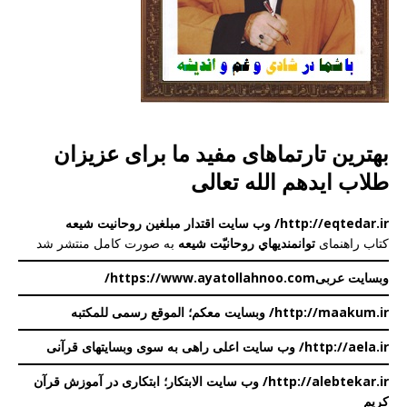
بهترین تارتماهای مفید ما برای عزیزان
طلاب ایدهم الله تعالی
http://eqtedar.ir/ وب سایت اقتدار مبلغین روحانیت شیعه
کتاب راهنمای
توانمندیهاي روحانیّت شيعه
به صورت کامل منتشر شد
وبسایت عربی
https://www.ayatollahnoo.com/
http://maakum.ir/ وبسایت معکم؛ الموقع رسمی للمکتبه
http://aela.ir/
وب سایت اعلی
راهی به سوی وبسایتهای قرآنی
http://alebtekar.ir/ وب سایت الابتکار؛ ابتکاری در آموزش قرآن
کریم