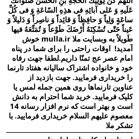
اَللّهُمَّ كُنْ لِوَلِیكَ الْحُجَّةِ بْنِ الْحَسَن صَلَواتُكَ
عَلَیهِ وَ عَلى آبائِهِ فی هذِهِ السّاعَةِ وَ فی كُلِّ
ساعَةٍ وَلِیاً وَ حافِظاً وَ قائِداً وَ ناصِراً وَ دَلیلاً وَ
عَیناً حَتّى تُسْكِنَهُ أَرْضَكَ طَوْعاً وَ تُمَتِّعَهُ فیها
طَویلاً به وبسایت ملا mulla.ir خوش
آمدید! اوقات راحتی را برای شما در پناه
امام عصر عج تمنّا داریم.لطفا جهت رفاه
خود و خانواده اشتراک سالیانه هفتاد تارنما
را خریداری فرمایید. جهت بازدید از
عناوین تارنماها روی همین جمله لمس یا
کلیک فرمایید. خرید شما احترام به دانش
است
و بهتر است که
نرم افزار رسانه 14
معصوم علیهم السلام خریداری فرمایید.
با
تشکر ملا