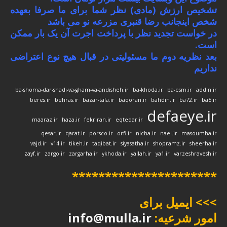
تشخیص ارزش (مادی) نظر شما برای ما صرفا بعهده
شخص اینجانب رضا قنبری مزرعه نو می باشد
در خواست تجدید نظر با پرداخت اجرت آن یک بار ممکن
است.
بعد نظریه دوم ما مسئولیتی در قبال هیچ نوع اعتراضی
نداریم
ba-shoma-dar-shadi-va-gham-va-andisheh.ir
ba-khoda.ir
ba-esm.ir
addin.ir
beres.ir
behras.ir
bazar-tala.ir
baqoran.ir
bahdin.ir
ba72.ir
ba5.ir
defaeye.ir
maaraz.ir
haza.ir
fekriran.ir
eqtedar.ir
qesar.ir
qarat.ir
porsco.ir
orfi.ir
nicha.ir
nael.ir
masoumha.ir
vajd.ir
v14.ir
tikeh.ir
taqibat.ir
siyasatha.ir
shopramz.ir
sheerha.ir
zayf.ir
zargo.ir
zargarha.ir
ykhoda.ir
yallah.ir
ya1.ir
varzeshravesh.ir
**********************
>>> ایمیل برای
امور شرعیه:
info@mulla.ir