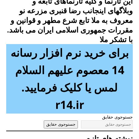
این تارنما و کلیه تارنماهای تابعه و
وبلاگهای اینجانب رضا قنبری مزرعه نو
معروف به ملا تابع شرع مطهر و قوانین و
مقررات جمهوری اسلامی ایران می باشد.
با تشکر ملا
برای خرید نرم افزار رسانه
14 معصوم علیهم السلام
لمس یا کلیک فرمایید.
r14.ir
جستوجوی حقایق
جستوجوی حقایق
نوشته های تازه