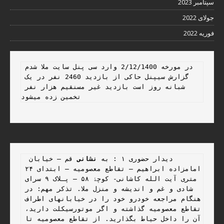
سپتامبر 2023
جولای 2022
فوریه 2022
در مورخه 2/12/1400 وارد سی پنل سایت ملا شدم 
گزارش سیپنل حاکی از بازدید 2460 نفر در یک 
شبانه روز است بازدید غیر مسنقیم هزار نفر 
تخمین زده میشود 
 دیدار حضوری ۱ : به 
نشانی
 قم – خیابان 
امامزاده ابراهیم – تقاطع معصومیه – ابتدای ۲۴ 
متری آیت الله کاشانی- کوچۀ ۵۸ – پـلاک ۹ سرای 
شادی و غم و اندیشه و منزل ملا. تذکر مهم: در 
هنگام مراجعه خودرو خود را در خیابانهای اطراف 
تقاطع معصومیه گذاشته و اگر موتورسیکلت دارید، 
آن را داخل حیاط بگذارید. از تقاطع معصومیه تا 