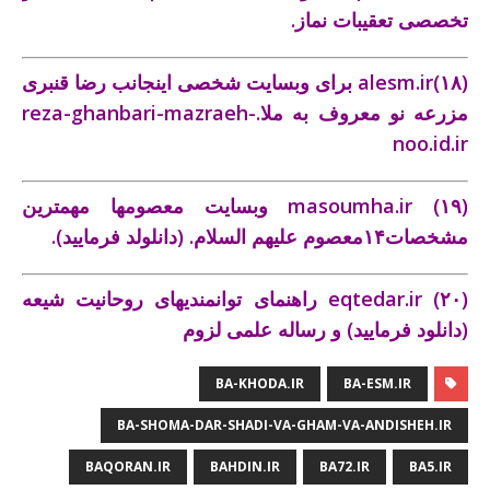
تخصصی تعقيبات نماز.
(۱۸)
alesm.ir
برای وبسايت شخصی اینجانب رضا قنبری
مزرعه نو معروف به ملا.reza-ghanbari-mazraeh-
noo.id.ir
(۱۹)
masoumha.ir
وبسايت معصومها مهمترين
مشخصات۱۴معصوم علیهم السلام. (دانلولد فرمایید).
(۲۰)
eqtedar.ir
راهنمای توانمنديهای روحانيت شيعه
(دانلود فرمایید) و رساله علمی لزوم
BA-KHODA.IR
BA-ESM.IR
BA-SHOMA-DAR-SHADI-VA-GHAM-VA-ANDISHEH.IR
BAQORAN.IR
BAHDIN.IR
BA72.IR
BA5.IR