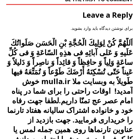
Leave a Reply
برای نوشتن دیدگاه باید
وارد بشوید
.
اَللّهُمَّ كُنْ لِوَلِیكَ الْحُجَّةِ بْنِ الْحَسَن صَلَواتُكَ
عَلَیهِ وَ عَلى آبائِهِ فی هذِهِ السّاعَةِ وَ فی كُلِّ
ساعَةٍ وَلِیاً وَ حافِظاً وَ قائِداً وَ ناصِراً وَ دَلیلاً وَ
عَیناً حَتّى تُسْكِنَهُ أَرْضَكَ طَوْعاً وَ تُمَتِّعَهُ فیها
طَویلاً به وبسایت ملا mulla.ir خوش
آمدید! اوقات راحتی را برای شما در پناه
امام عصر عج تمنّا داریم.لطفا جهت رفاه
خود و خانواده اشتراک سالیانه هفتاد تارنما
را خریداری فرمایید. جهت بازدید از
عناوین تارنماها روی همین جمله لمس یا
کلیک فرمایید. خرید شما احترام به دانش