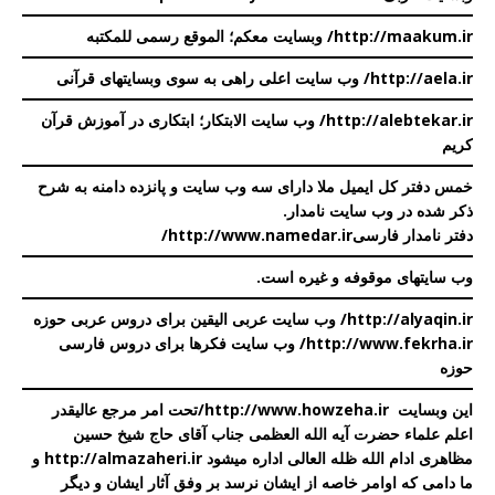
http://maakum.ir/ وبسایت معکم؛ الموقع رسمی للمکتبه
http://aela.ir/
وب سایت اعلی
راهی به سوی وبسایتهای قرآنی
http://alebtekar.ir/ وب سایت الابتکار؛ ابتکاری در آموزش قرآن
کریم
خمس دفتر کل ایمیل ملا دارای سه وب سایت و پانزده دامنه به شرح
ذکر شده در
وب سایت نامدار
.
دفتر نامدار فارسی
http://www.namedar.ir/
وب سایتهای موقوفه و غیره است
.
http://alyaqin.ir/
وب سایت عربی الیقین برای دروس عربی حوزه
http://www.fekrha.ir/
وب سایت فکرها برای دروس فارسی
حوزه
این وبسایت
http://www.howzeha.ir
/
تحت امر مرجع عالیقدر
اعلم علماء حضرت آیه الله العظمی جناب آقای حاج شیخ حسین
مظاهری ادام الله ظله العالی اداره میشود
http://almazaheri.ir
و
ما دامی که اوامر خاصه از ایشان نرسد بر وفق آثار ایشان و دیگر