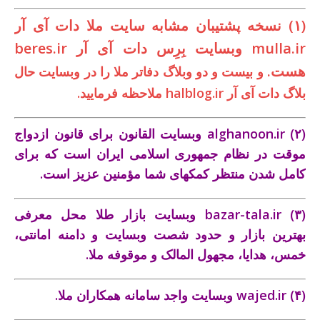
(۱) نسخه پشتيبان مشابه سايت ملا دات آی آر
mulla.ir
وبسايت بِرِس دات آی آر
beres.ir
هست.
و بیست و دو وبلاگ دفاتر ملا را در وبسايت حال
بلاگ دات آی آر
halblog.ir
ملاحظه فرماييد.
(۲)
alghanoon.ir
وبسايت القانون برای قانون ازدواج
موقت در نظام جمهوری اسلامی ايران است که برای
کامل شدن منتظر کمکهای شما مؤمنین عزیز است.
(۳)
bazar-tala.ir
وبسايت بازار طلا محل معرفی
بهترين بازار و حدود شصت وبسايت و دامنه امانتی،
خمس، هدايا، مجهول ‌المالک و موقوفه ملا.
(۴)
wajed.ir
وبسايت واجد سامانه همکاران ملا.