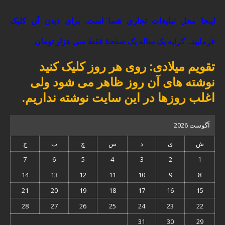
اینجا محل تبلیغات تجاری شما است. برای دیدن آن کلیک
فرمایید.
کرایه یک ساله یک صفحۀ فقط سی هزار تومان
تقویم میلادی: روی هر روز کلیک کنید
نوشته های آن روز ظاهر می شود ولی
اغلب روزها در این سایت نوشته نداریم.
آگوست 2026
ش
ی
د
س
چ
پ
ج
7
6
5
4
3
2
1
14
13
12
11
10
9
8
21
20
19
18
17
16
15
28
27
26
25
24
23
22
31
30
29