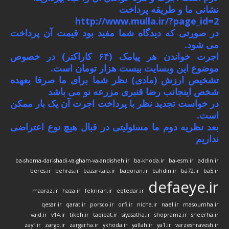
نشانی ما و طریقه پرداخت
http://www.mulla.ir/?page_id=2
در صورتی که دیدگاه شما مفید بود قیمت آن پرداخت
می شود.
اجرت خواندن هر پیامک (۶۴ کاراکتر) در خصوص
موضوع این وبسایت بیست هزار تومان است.
تشخیص ارزش (مادی) نظر شما برای ما صرفا بعهده
شخص اینجانب رضا قنبری مزرعه نو می باشد
در خواست تجدید نظر با پرداخت اجرت آن یک بار ممکن
است.
بعد نظریه دوم ما مسئولیتی در قبال هیچ نوع اعتراضی
نداریم
ba-shoma-dar-shadi-va-gham-va-andisheh.ir
ba-khoda.ir
ba-esm.ir
addin.ir
beres.ir
behras.ir
bazar-tala.ir
baqoran.ir
bahdin.ir
ba72.ir
ba5.ir
defaeye.ir
maaraz.ir
haza.ir
fekriran.ir
eqtedar.ir
qesar.ir
qarat.ir
porsco.ir
orfi.ir
nicha.ir
nael.ir
masoumha.ir
vajd.ir
v14.ir
tikeh.ir
taqibat.ir
siyasatha.ir
shopramz.ir
sheerha.ir
zayf.ir
zargo.ir
zargarha.ir
ykhoda.ir
yallah.ir
ya1.ir
varzeshravesh.ir