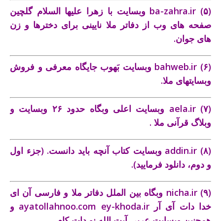
(۵)
ba-zahra.ir
وبسايت با زهرا عليها السلام گلچين
صفحه ‌های وب از دفاتر ملا نايينی برای دخترها و زن‌
های جوان.
(۶)
bahweb.ir
وبسايت بَهوب جايگاه معرفی و فروش
وبسايتهای ملا.
(۷)
aela.ir
وبسايت اعلی وبگاه حدود ۲۶ وبسايت و
وبلاگ قرآنی ملا .
(۸)
addin.ir
وبسایت کتاب آنچه باید دانست. (جزء اول
و دوم، دانلود فرمایید).
(۹)
nicha.ir
وبگاه بين‌ الملل دفاتر ملا و
فارسی آن ای
خدا دات آی آر ey-khoda.ir
ayatollahnoo.com
و
همچنین وبسایت عربی آیت الله نو دات کام .