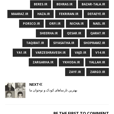
BERES.IR
BEHRAS.IR
BAZAR-TALA.IR
MAARAZ.IR
HAZA.IR
FEKRIRAN.IR
DEFAEYE.IR
PORSCO.IR
ORFI.IR
NICHA.IR
NAEL.IR
SHEERHA.IR
QESAR.IR
QARAT.IR
TAQIBAT.IR
SIYASATHA.IR
SHOPRAMZ.IR
YA1.IR
VARZESHRAVESH.IR
VAJD.IR
V14.IR
ZARGARHA.IR
YKHODA.IR
YALLAH.IR
ZAYF.IR
ZARGO.IR
NEXT
بهترین تارنماهای کودک و نوجوان ما
BE THE FIRST TO COMMENT