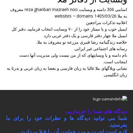
اسامی 306 دامنه و وبسایت reza ghanbari mazraeh noo معروف
به ملا websites ~ domains 1405/03/26
اعلانیه تذکرات مراجعین
ایمیل خوب و یا ممتاز خود را از ۷۰ وبسایت انتخاب فرمایید. دفتر کل
ایمیل ملا چهار دفتر فارسی و یک دفتر عربی دارد
خلاصه زندگینامه رضا قنبری مزرعه نو معروف به ملا.
رسانه های اجتماعی غیر ایرانی
نام دامنه و یا وبسایتهای که از من نیست ولی مدیریت آنها دست
اینجانب است.
نشانی وبلاگهای ملا غالبا به زبان فارسی و بعضا به زبان عربی و ندرتا به
زبان انگلیسی
دیدگاه های شما را خریداریم.
شما می توانید دیدگاه ها و نظرات خود را برای ما
بفرستید.
لازم است اجرت و مزد خواندن آن را قبلا بپردازید.