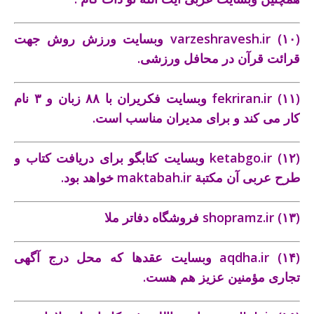
(۱۰)
varzeshravesh.ir
وبسايت ورزش روش جهت
قرائت قرآن در محافل ورزشی.
(۱۱)
fekriran.ir
وبسايت فکريران با ۸۸ زبان و ۳ نام
کار می ‌کند و برای مديران مناسب است.
(۱۲)
ketabgo.ir
وبسايت کتابگو برای دريافت کتاب و
طرح عربی آن مکتبة
maktabah.ir
خواهد بود.
(۱۳)
فروشگاه دفاتر ملا shopramz.ir
(۱۴)
aqdha.ir
وبسايت عقدها که محل درج آگهی
تجاری مؤمنين عزيز هم هست.