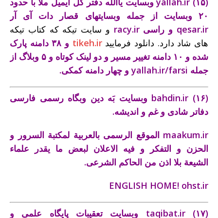
(۱۵)
yallah.ir
وبسايت ياالله دفتر کل ايميل ملا با حدود
۲۰ وبسايت
از جمله وبسايتهای قصار دات آی آر
qesar.ir
و راسی
racy.ir
و سایت تیکه که کتاب تیکه
های شاد دارد. دانلود فرمایید
tikeh.ir
و ۳۸ دامنه پارک
شده و ۱۰ دامنه تغيير مسير و دو لينک کوتاه و ۵ وبلاگ از
جمله
yallah.ir/farsi
و چهار دامنه کمکی.
(۱۶)
bahdin.ir
وبسايت بَه دين وبگاه رسمی فارسی
دفاتر شادی و غم و انديشه.
maakum.ir
الموقع الرسمی بالعربیة لمکتبة السرور و
الحزن و التفکر و فيه الاعلان لبعض ما يقدر علماء
الشيعة بلا اذن من الحاکم الشرعی.
ENGLISH HOME! ohst.ir
(۱۷)
taqibat.ir
وبسايت تعقيبات پايگاه علمی و